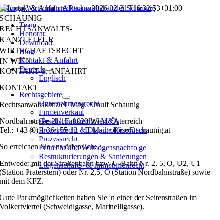
Zum
Kontakt & Anfahrt
ARschau
2026-02-21T16:32:53+01:00
Inhalt
SCHAUNIG
Team
springen
RECHTSANWALTS-
Honorar
KANZLEI FÜR
Download
WIRTSCHAFTSRECHT
Blog
Kontakt & Anfahrt
IN WIEN
Deutsch
KONTAKT & ANFAHRT
Englisch
KONTAKT
Rechtsgebiete
Unternehmensrecht
Rechtsanwaltskanzlei Mag. Arnulf Schaunig
Firmenverkauf
Nordbahnstraße 21/1F, 1020 Wien, Österreich
Gesellschaftsrecht / M&A
Tel.: +43 (0) 1 36 155 12 | E-Mail: office@schaunig.at
Prozessrecht & Dispute Resolution
Prozessrecht
So erreichen Sie uns öffentlich:
Erbrecht und Vermögensnachfolge
Restrukturierungen & Sanierungen
Entweder mit der Straßenbahn bzw. U-Bahn Nr. 2, 5, O, U2, U1
Liegenschafts- & Immobilienrecht
(Station Praterstern) oder Nr. 2,5, O (Station Nordbahnstraße) sowie
mit dem KFZ.
Gute Parkmöglichkeiten haben Sie in einer der Seitenstraßen im
Volkertviertel (Schweidlgasse, Marinelligasse).