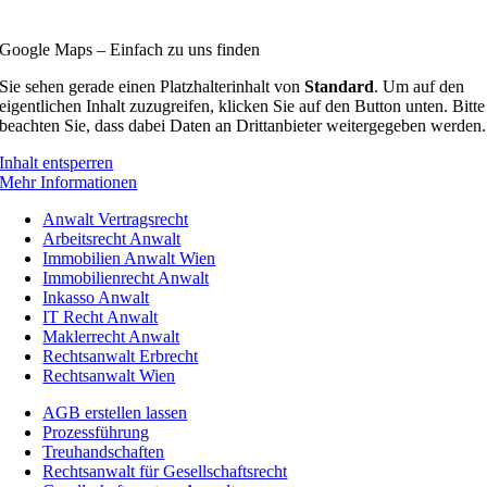
office@schaunig.
at
Google Maps – Einfach zu uns finden
Sie sehen gerade einen Platzhalterinhalt von
Standard
. Um auf den
eigentlichen Inhalt zuzugreifen, klicken Sie auf den Button unten. Bitte
beachten Sie, dass dabei Daten an Drittanbieter weitergegeben werden.
Inhalt entsperren
Mehr Informationen
Anwalt Vertragsrecht
Arbeitsrecht Anwalt
Immobilien Anwalt Wien
Immobilienrecht Anwalt
Inkasso Anwalt
IT Recht Anwalt
Maklerrecht Anwalt
Rechtsanwalt Erbrecht
Rechtsanwalt Wien
AGB erstellen lassen
Prozessführung
Treuhandschaften
Rechtsanwalt für Gesellschaftsrecht