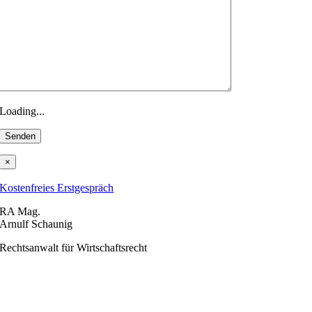
Loading...
×
Kostenfreies Erstgespräch
RA Mag.
Arnulf Schaunig
Rechtsanwalt für Wirtschaftsrecht
Nordbahnstraße 21/1F
1020 Wien
+43 (0) 1 36 155 12