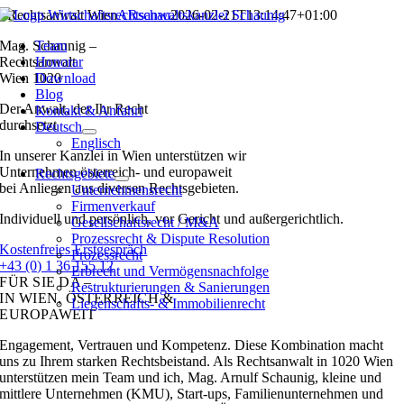
Zum
Rechtsanwalt Wien
ARschau
2026-02-21T13:14:47+01:00
Inhalt
Mag. Schaunig –
Team
springen
Rechtsanwalt
Honorar
Wien 1020
Download
Blog
Der Anwalt, der Ihr Recht
Kontakt & Anfahrt
durchsetzt
Deutsch
Englisch
In unserer Kanzlei in Wien unterstützen wir
Unternehmen österreich- und europaweit
Rechtsgebiete
bei Anliegen aus diversen Rechtsgebieten.
Unternehmensrecht
Firmenverkauf
Individuell und persönlich, vor Gericht und außergerichtlich.
Gesellschaftsrecht / M&A
Prozessrecht & Dispute Resolution
Kostenfreies Erstgespräch
Prozessrecht
+43 (0) 1 36 155 12
Erbrecht und Vermögensnachfolge
FÜR SIE DA –
Restrukturierungen & Sanierungen
IN WIEN, ÖSTERREICH &
Liegenschafts- & Immobilienrecht
EUROPAWEIT
Engagement, Vertrauen und Kompetenz. Diese Kombination macht
uns zu Ihrem starken Rechtsbeistand. Als Rechtsanwalt in 1020 Wien
unterstützen mein Team und ich, Mag. Arnulf Schaunig, kleine und
mittlere Unternehmen (KMU), Start-ups, Familienunternehmen und