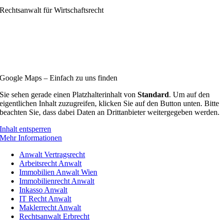
Rechtsanwalt für Wirtschaftsrecht
Nordbahnstraße 21/1F
1020 Wien
+43 (0) 1 36 155 12
office@schaunig.
at
Google Maps – Einfach zu uns finden
Sie sehen gerade einen Platzhalterinhalt von
Standard
. Um auf den
eigentlichen Inhalt zuzugreifen, klicken Sie auf den Button unten. Bitte
beachten Sie, dass dabei Daten an Drittanbieter weitergegeben werden.
Inhalt entsperren
Mehr Informationen
Anwalt Vertragsrecht
Arbeitsrecht Anwalt
Immobilien Anwalt Wien
Immobilienrecht Anwalt
Inkasso Anwalt
IT Recht Anwalt
Maklerrecht Anwalt
Rechtsanwalt Erbrecht