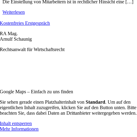
Die Einstellung von Mitarbeitern ist in rechtlicher Hinsicht eine […]
Weiterlesen
Kostenfreies Erstgespräch
RA Mag.
Arnulf Schaunig
Rechtsanwalt für Wirtschaftsrecht
Nordbahnstraße 21/1F
1020 Wien
+43 (0) 1 36 155 12
office@schaunig.
at
Google Maps – Einfach zu uns finden
Sie sehen gerade einen Platzhalterinhalt von
Standard
. Um auf den
eigentlichen Inhalt zuzugreifen, klicken Sie auf den Button unten. Bitte
beachten Sie, dass dabei Daten an Drittanbieter weitergegeben werden.
Inhalt entsperren
Mehr Informationen