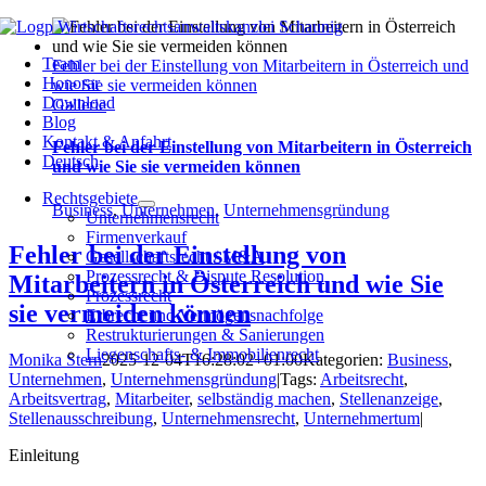
Zum
Inhalt
Team
springen
Fehler bei der Einstellung von Mitarbeitern in Österreich und
Honorar
wie Sie sie vermeiden können
Download
Gallerie
Blog
Kontakt & Anfahrt
Fehler bei der Einstellung von Mitarbeitern in Österreich
Deutsch
und wie Sie sie vermeiden können
Rechtsgebiete
Business
,
Unternehmen
,
Unternehmensgründung
Unternehmensrecht
Firmenverkauf
Fehler bei der Einstellung von
Gesellschaftsrecht / M&A
Prozessrecht & Dispute Resolution
Mitarbeitern in Österreich und wie Sie
Prozessrecht
sie vermeiden können
Erbrecht und Vermögensnachfolge
Restrukturierungen & Sanierungen
Liegenschafts- & Immobilienrecht
Monika Stern
2025-12-04T16:28:02+01:00
Kategorien:
Business
,
Unternehmen
,
Unternehmensgründung
|
Tags:
Arbeitsrecht
,
Arbeitsvertrag
,
Mitarbeiter
,
selbständig machen
,
Stellenanzeige
,
Stellenausschreibung
,
Unternehmensrecht
,
Unternehmertum
|
Einleitung